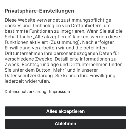
*Weitere Informationen zum offiziellen Kraftstoffverbrauch und den
offiziellen spezifischen CO2-Emissionen neuer Personenkraftwagen
können dem "Leitfaden über den Kraftstoffverbrauch, die CO2-
Emissionen und den Stromverbrauch neuer Personenkraftwagen"
entnommen werden, der an allen Verkaufsstellen und bei der
Deutschen Automobil Treuhand GmbH (DAT) unentgeltlich erhältlich
ist. Die angegebenen Werte wurden nach dem vorgeschriebenen
Messverfahren (§ 2 Nrn. 5, 6, 6a Pkw-EnVKV in der jeweils geltenden
Fassung) ermittelt. Die Angaben beziehen sich nicht auf ein einzelnes
Fahrzeug und sind nicht Bestandteil des Angebots, sondern dienen
allein Vergleichszwecken zwischen den verschiedenen
Fahrzeugtypen."
© 2021
Automobile KUHN
| created
by
ACKERMANN-netsolution