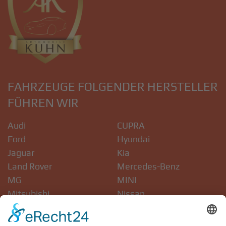
FAHRZEUGE FOLGENDER HERSTELLER
FÜHREN WIR
Audi
CUPRA
Ford
Hyundai
Jaguar
Kia
Land Rover
Mercedes-Benz
MG
MINI
Mitsubishi
Nissan
Skoda
Volvo
VW